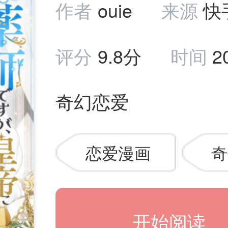
作者
ouie
来源
快
评分
9.8分
时间
2
奇幻恋爱
恋爱漫画
奇
开始阅读