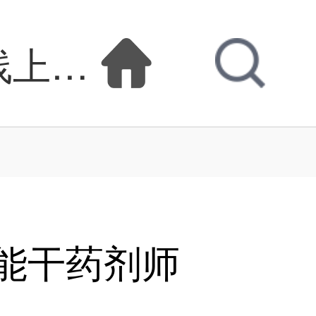
线上看-是执着皇帝
能干药剂师