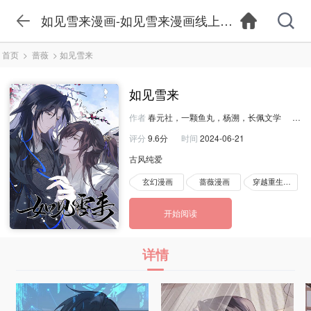
如见雪来漫画-如见雪来漫画线上看-如见雪来漫
首页
>
蔷薇
>
如见雪来
如见雪来
作者
春元社，一颗鱼丸，杨溯，长佩文学
来源
评分
9.6分
时间
2024-06-21
古风纯爱
玄幻漫画
蔷薇漫画
穿越重生漫画
开始阅读
详情