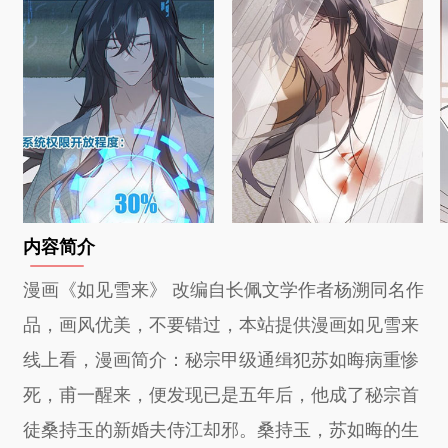
内容简介
漫画《如见雪来》 改编自长佩文学作者杨溯同名作
品，画风优美，不要错过，本站提供漫画如见雪来
线上看，漫画简介：秘宗甲级通缉犯苏如晦病重惨
死，甫一醒来，便发现已是五年后，他成了秘宗首
徒桑持玉的新婚夫侍江却邪。桑持玉，苏如晦的生