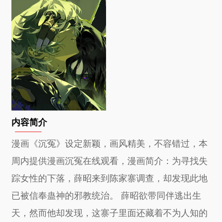
内容简介
漫画《沉冤》设定新颖，画风精美，不容错过，本
周内提供漫画沉冤在线观看，漫画简介：为寻找失
踪女性的下落，薛昭来到陈家寨调查，却发现此地
已被信奉蛊神的邪教统治。 薛昭欲带同伴逃出生
天，然而他却发现，这寨子里面还藏着不为人知的