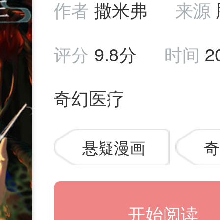
作者
撒米弗
来源
评分
9.8分
时间
2
奇幻医疗
悬疑漫画
奇
开始阅读