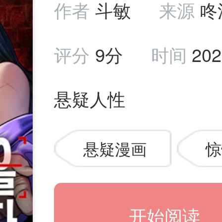
作者
斗敏
来源
咚
评分
9分
时间
202
悬疑人性
悬疑漫画
惊
开始阅读