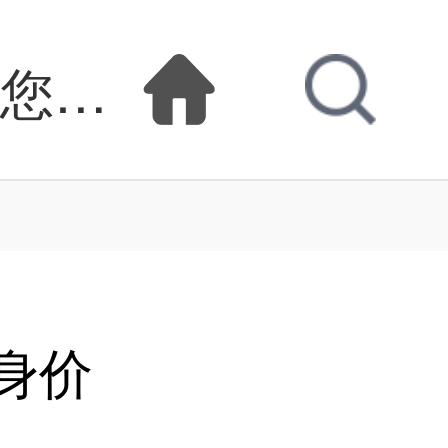
为您鉴定身价漫画全
身价