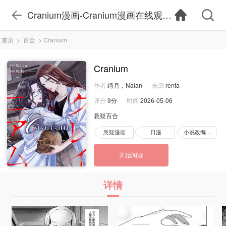
Cranium漫画-Cranium漫画在线观看-Cranium
首页
>
百合
>
Cranium
Cranium
作者
绮月，Nalan
来源
renta
评分
9分
时间
2026-05-06
悬疑百合
悬疑漫画
日漫
小说改编漫画
开始阅读
详情