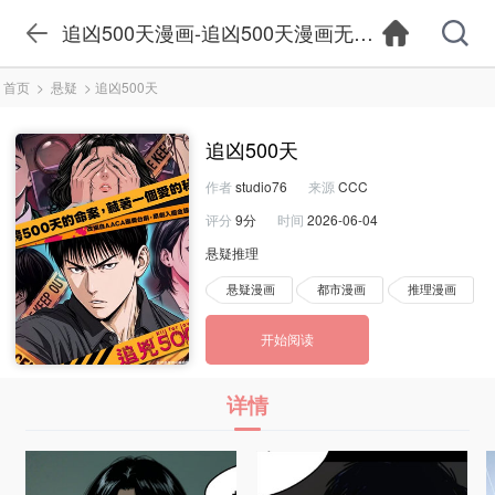
追凶500天漫画-追凶500天漫画无删减版本-追凶
首页
>
悬疑
>
追凶500天
追凶500天
作者
studio76
来源
CCC
评分
9分
时间
2026-06-04
悬疑推理
悬疑漫画
都市漫画
推理漫画
开始阅读
详情