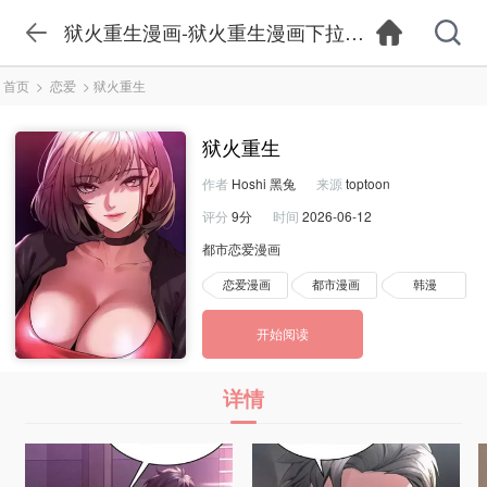
狱火重生漫画-狱火重生漫画下拉式-狱火重生漫
首页
>
恋爱
>
狱火重生
狱火重生
作者
Hoshi 黑兔
来源
toptoon
评分
9分
时间
2026-06-12
都市恋爱漫画
恋爱漫画
都市漫画
韩漫
开始阅读
详情