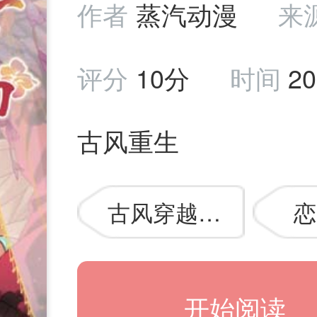
作者
蒸汽动漫
来
评分
10分
时间
20
古风重生
古风穿越漫画
恋
开始阅读